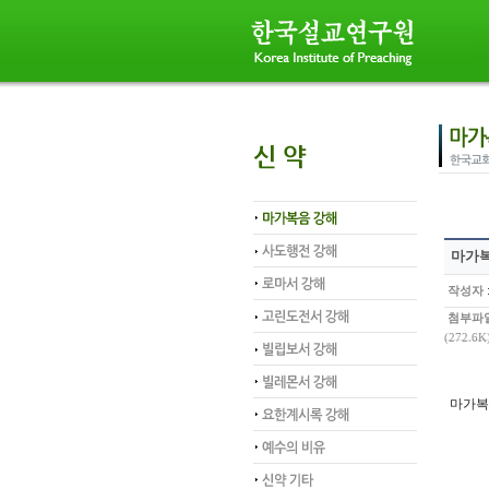
마가복
작성자
첨부파
(272.6K
마가복