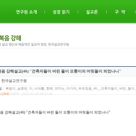
음 강해설교(46) "건축자들이 버린 돌이 모퉁이의 머릿돌이 되었나니"
:
한국설교연구원
:
일
복음이_실종된_이_시대를_향해_외치는_마가의_부르짖음_46__건축자들이_버린_돌이_
)
[204]
DATE : 2021-01-28 20:07:44
음 강해설교(46) "건축자들이 버린 돌이 모퉁이의 머릿돌이 되었나니"