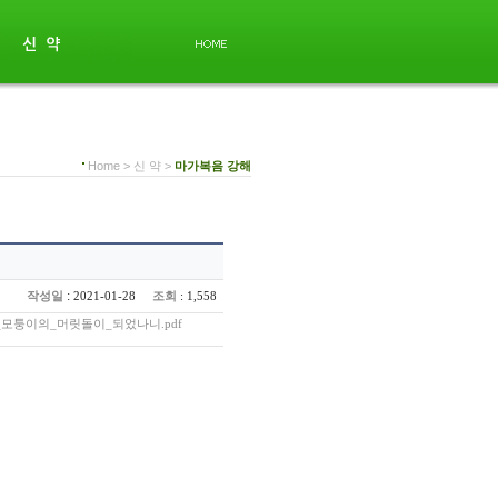
Home > 신 약 >
마가복음 강해
:
작성일
조회
2021-01-28
: 1,558
모퉁이의_머릿돌이_되었나니.pdf