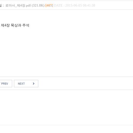
:
일
로마서_제4장.pdf (321.8K)
[465]
DATE : 2015-06-05 08:41:38
 제4장 묵상과 주석